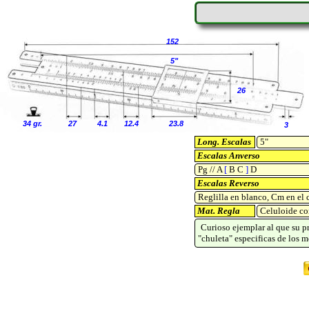
152
5"
26
34 gr.
27
4.1
12.4
23.8
3
Long. Escalas
5"
Escalas Anverso
Pg // A
[
B C
]
D
Escalas Reverso
Reglilla en blanco, Cm en el 
Mat. Regla
Celuloide co
Curioso ejemplar al que su p
"chuleta" especificas de los m