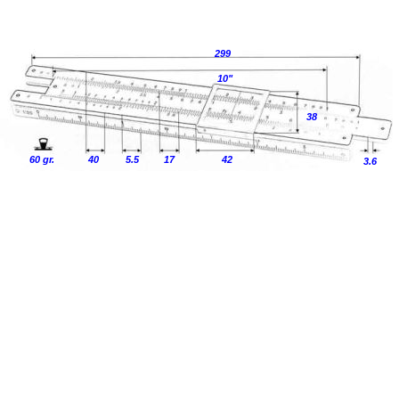
299
10"
38
60 gr.
40
5.5
17
42
3.6