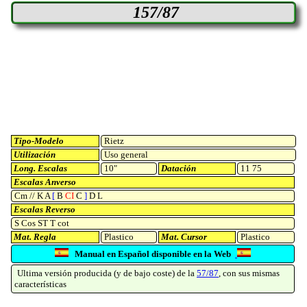
157/87
Tipo-Modelo
Rietz
Utilización
Uso general
Long. Escalas
10"
Datación
11 75
Escalas Anverso
Cm // K A
[
B
CI
C
]
D L
Escalas Reverso
S Cos ST T cot
Mat. Regla
Plastico
Mat. Cursor
Plastico
Manual en Español disponible en la Web
Ultima versión producida (y de bajo coste) de la
57/87
, con sus mismas
características